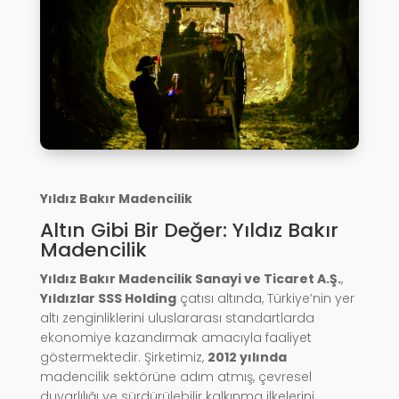
Yıldız Bakır Madencilik
Altın Gibi Bir Değer: Yıldız Bakır
Madencilik
Yıldız Bakır Madencilik Sanayi ve Ticaret A.Ş.
,
Yıldızlar SSS Holding
çatısı altında, Türkiye’nin yer
altı zenginliklerini uluslararası standartlarda
ekonomiye kazandırmak amacıyla faaliyet
göstermektedir. Şirketimiz,
2012 yılında
madencilik sektörüne adım atmış, çevresel
duyarlılığı ve sürdürülebilir kalkınma ilkelerini