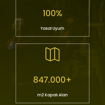
100
%
Yasal Uyum

847.000+
m2 Kapalı Alan