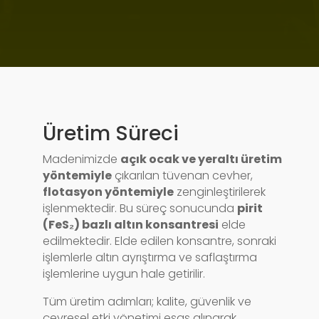
Üretim Süreci
Madenimizde
açık ocak ve yeraltı üretim
yöntemiyle
çıkarılan tüvenan cevher,
flotasyon yöntemiyle
zenginleştirilerek
işlenmektedir. Bu süreç sonucunda
pirit
(FeS₂) bazlı altın konsantresi
elde
edilmektedir. Elde edilen konsantre, sonraki
işlemlerle altın ayrıştırma ve saflaştırma
işlemlerine uygun hale getirilir.
Tüm üretim adımları; kalite, güvenlik ve
çevresel etki yönetimi esas alınarak