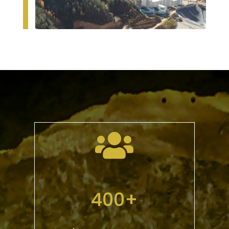

400+