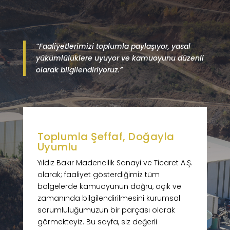
“Faaliyetlerimizi toplumla paylaşıyor, yasal
yükümlülüklere uyuyor ve kamuoyunu düzenli
olarak bilgilendiriyoruz.”
Toplumla Şeffaf, Doğayla
Uyumlu
Yıldız Bakır Madencilik Sanayi ve Ticaret A.Ş.
olarak; faaliyet gösterdiğimiz tüm
bölgelerde kamuoyunun doğru, açık ve
zamanında bilgilendirilmesini kurumsal
sorumluluğumuzun bir parçası olarak
görmekteyiz. Bu sayfa, siz değerli